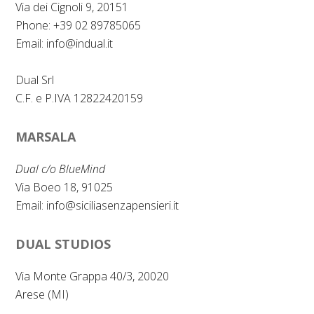
k
n
Via dei Cignoli 9, 20151
Phone: +39 02 89785065
Email:
info@indual.it
Dual Srl
C.F. e P.IVA 12822420159
MARSALA
Dual c/o BlueMind
Via Boeo 18, 91025
Email:
info@siciliasenzapensieri.it
DUAL STUDIOS
Via Monte Grappa 40/3, 20020
Arese (MI)