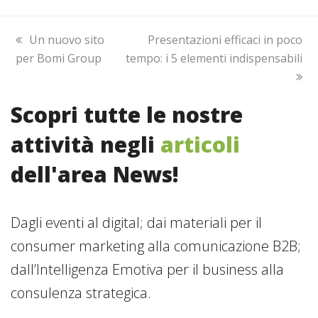
previous
Un nuovo sito
next
Presentazioni efficaci in poco
per Bomi Group
post:
tempo: i 5 elementi indispensabili
post:
Scopri tutte le nostre
attività negli
articoli
dell'area News!
Dagli eventi al digital; dai materiali per il
consumer marketing alla comunicazione B2B;
dall’Intelligenza Emotiva per il business alla
consulenza strategica.