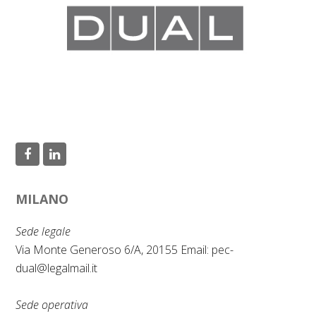
F
L
a
i
MILANO
c
n
e
k
Sede legale
b
e
Via Monte Generoso 6/A, 20155 Email:
pec-
dual@legalmail.it
o
d
o
I
Sede operativa