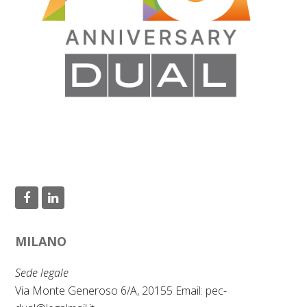
F
L
a
i
MILANO
c
n
e
k
Sede legale
b
e
Via Monte Generoso 6/A, 20155 Email:
pec-