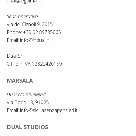
dual@legalmail.it
o
d
o
I
Sede operativa
k
n
Via dei Cignoli 9, 20151
Phone: +39 02 89785065
Email:
info@indual.it
Dual Srl
C.F. e P.IVA 12822420159
MARSALA
Dual c/o BlueMind
Via Boeo 18, 91025
Email:
info@siciliasenzapensieri.it
DUAL STUDIOS