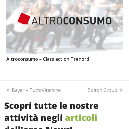
Altroconsumo – Class action Trenord
previous
Bayer – TuttoVitamine
next
Bolton Group
post:
post:
Scopri tutte le nostre
attività negli
articoli