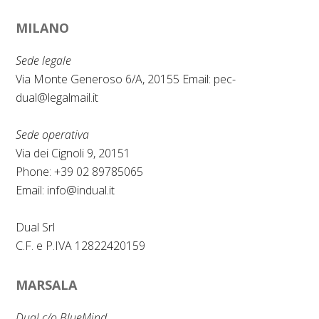
a
i
MILANO
c
n
e
k
Sede legale
b
e
Via Monte Generoso 6/A, 20155 Email:
pec-
dual@legalmail.it
o
d
o
I
Sede operativa
k
n
Via dei Cignoli 9, 20151
Phone: +39 02 89785065
Email:
info@indual.it
Dual Srl
C.F. e P.IVA 12822420159
MARSALA
Dual c/o BlueMind