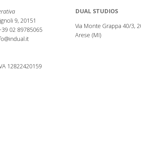
DUAL STUDIOS
rativa
Cignoli 9, 20151
Via Monte Grappa 40/3, 
+39 02 89785065
Arese (MI)
fo@indual.it
.IVA 12822420159