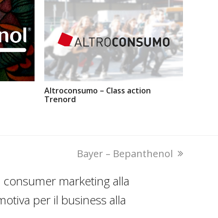
Altroconsumo – Class action
Trenord
next
Bayer – Bepanthenol
post:
r il consumer marketing alla
otiva per il business alla