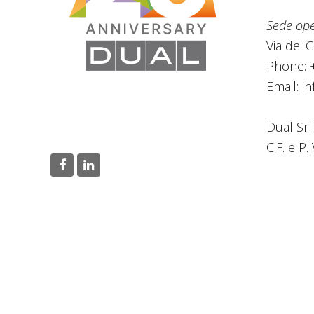
Sede ope
Via dei 
Phone: 
Email:
in
Dual Srl
C.F. e P
F
L
a
i
c
n
e
k
b
e
o
d
o
I