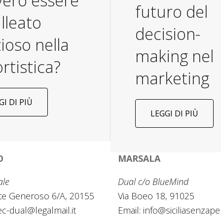
vero essere
futuro del
lleato
decision-
ioso nella
making nel
rtistica?
marketing
GI DI PIÙ
LEGGI DI PIÙ
O
MARSALA
ale
Dual c/o BlueMind
te Generoso 6/A, 20155
Via Boeo 18, 91025
c-dual@legalmail.it
Email:
info@siciliasenzapen