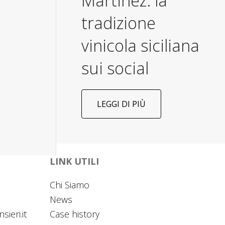
Martinez: la
tradizione
vinicola siciliana
sui social
LEGGI DI PIÙ
LINK UTILI
Chi Siamo
News
sieri.it
Case history