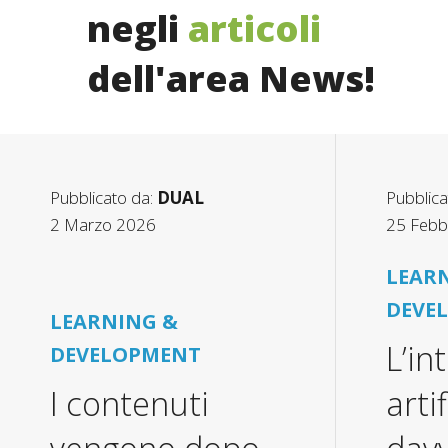
negli
articoli
dell'area News!
Pubblicato da:
DUAL
Pubblica
2 Marzo 2026
25 Febb
LEAR
DEVE
LEARNING &
L’in
DEVELOPMENT
I contenuti
arti