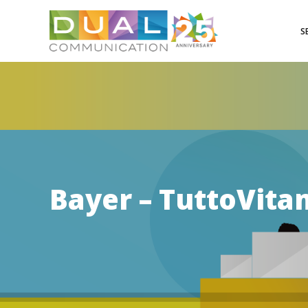
S
Bayer – TuttoVita