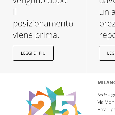
vengono dopo.
dav
Il
un a
posizionamento
prez
viene prima.
repo
LEGGI DI PIÙ
LEG
MILAN
Sede leg
Via Mon
Email:
pe