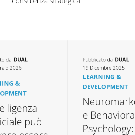
consulenza strategica.
to da:
DUAL
Pubblicato da:
DUAL
raio 2026
19 Dicembre 2025
LEARNING &
NING &
DEVELOPMENT
LOPMENT
Neuromarke
telligenza
e Behaviora
ficiale può
Psychology: 