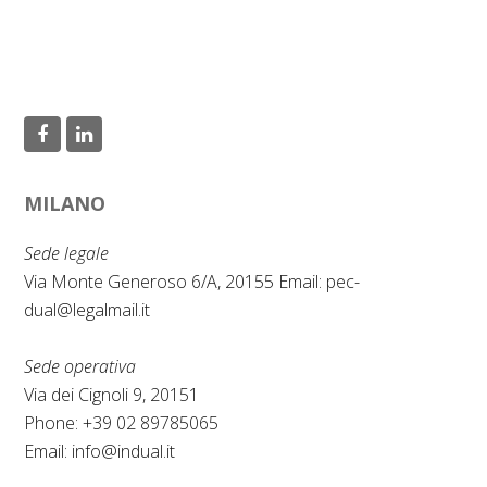
F
L
a
i
MILANO
c
n
e
k
Sede legale
b
e
Via Monte Generoso 6/A, 20155 Email:
pec-
dual@legalmail.it
o
d
o
I
Sede operativa
k
n
Via dei Cignoli 9, 20151
Phone: +39 02 89785065
Email:
info@indual.it