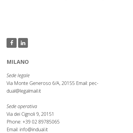
F
L
a
i
MILANO
c
n
e
k
Sede legale
b
e
Via Monte Generoso 6/A, 20155 Email:
pec-
dual@legalmail.it
o
d
o
I
Sede operativa
k
n
Via dei Cignoli 9, 20151
Phone: +39 02 89785065
Email:
info@indual.it