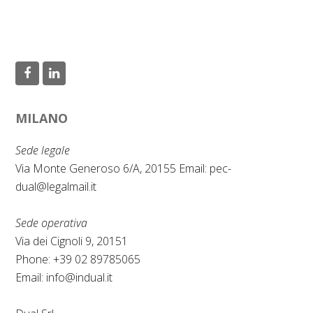
F
L
a
i
MILANO
c
n
e
k
Sede legale
b
e
Via Monte Generoso 6/A, 20155 Email:
pec-
dual@legalmail.it
o
d
o
I
Sede operativa
k
n
Via dei Cignoli 9, 20151
Phone: +39 02 89785065
Email:
info@indual.it