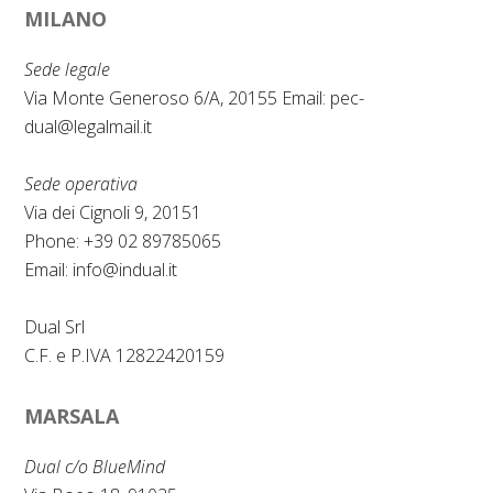
MILANO
c
n
e
k
Sede legale
b
e
Via Monte Generoso 6/A, 20155 Email:
pec-
dual@legalmail.it
o
d
o
I
Sede operativa
k
n
Via dei Cignoli 9, 20151
Phone: +39 02 89785065
Email:
info@indual.it
Dual Srl
C.F. e P.IVA 12822420159
MARSALA
Dual c/o BlueMind