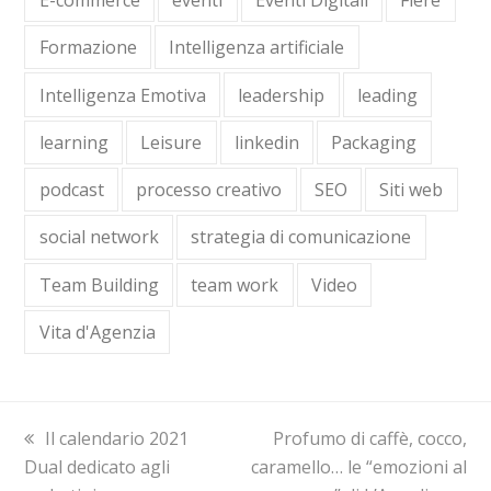
Formazione
Intelligenza artificiale
Intelligenza Emotiva
leadership
leading
learning
Leisure
linkedin
Packaging
podcast
processo creativo
SEO
Siti web
social network
strategia di comunicazione
Team Building
team work
Video
Vita d'Agenzia
previous
Il calendario 2021
next
Profumo di caffè, cocco,
Dual dedicato agli
post:
caramello… le “emozioni al
post: