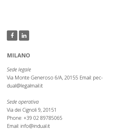
F
L
a
i
MILANO
c
n
e
k
Sede legale
b
e
Via Monte Generoso 6/A, 20155 Email:
pec-
dual@legalmail.it
o
d
o
I
Sede operativa
k
n
Via dei Cignoli 9, 20151
Phone: +39 02 89785065
Email:
info@indual.it