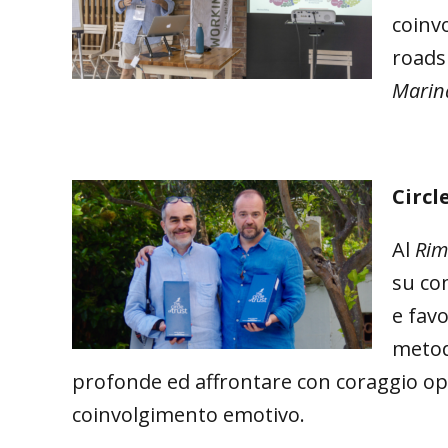
coinv
roads
Marin
Circl
Al
Rim
su com
e favo
metod
profonde ed affrontare con coraggio opini
coinvolgimento emotivo.