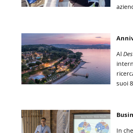
azien
Anniv
Al
Des
inter
ricerc
suoi 8
Busin
In ch