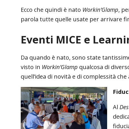
Ecco che quindi è nato
Workin’Glamp
, p
parola tutte quelle usate per arrivare fi
Eventi MICE e Learni
Da quando è nato, sono state tantissime
visto in
Workin’Glamp
qualcosa di divers
quell’idea di novità e di complessità ch
Fiduc
Al
Des
dedic
fiduci