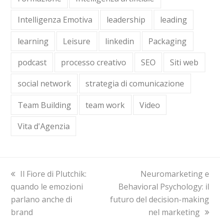
Intelligenza Emotiva
leadership
leading
learning
Leisure
linkedin
Packaging
podcast
processo creativo
SEO
Siti web
social network
strategia di comunicazione
Team Building
team work
Video
Vita d'Agenzia
previous
Il Fiore di Plutchik:
next
Neuromarketing e
quando le emozioni
post:
Behavioral Psychology: il
post:
parlano anche di
futuro del decision-making
brand
nel marketing