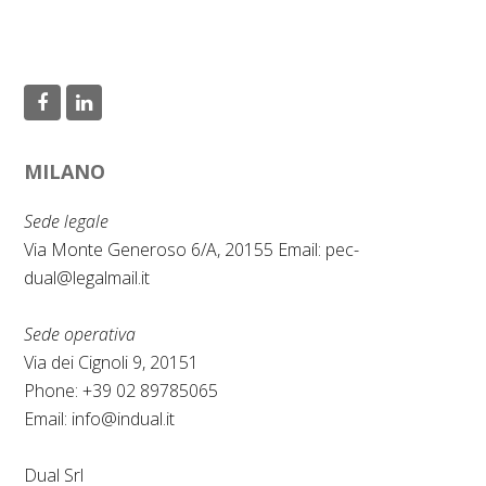
F
L
a
i
MILANO
c
n
e
k
Sede legale
b
e
Via Monte Generoso 6/A, 20155 Email:
pec-
dual@legalmail.it
o
d
o
I
Sede operativa
k
n
Via dei Cignoli 9, 20151
Phone: +39 02 89785065
Email:
info@indual.it
Dual Srl