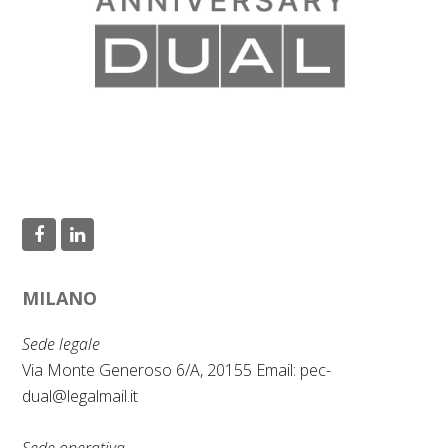
F
L
a
i
MILANO
c
n
e
k
Sede legale
b
e
Via Monte Generoso 6/A, 20155 Email:
pec-
dual@legalmail.it
o
d
o
I
Sede operativa