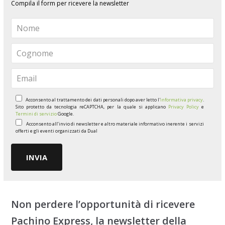
Compila il form per ricevere la newsletter
Acconsento al trattamento dei dati personali dopo aver letto l'
informativa privacy
.
Sito protetto da tecnologia reCAPTCHA, per la quale si applicano
Privacy Policy
e
Termini di servizio
Google.
Acconsento all’invio di newsletter e altro materiale informativo inerente i servizi
offerti e gli eventi organizzati da Dual
Non perdere l’opportunità di ricevere
Pachino Express, la newsletter della