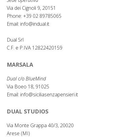
k
n
Via dei Cignoli 9, 20151
Phone: +39 02 89785065
Email:
info@indual.it
Dual Srl
C.F. e P.IVA 12822420159
MARSALA
Dual c/o BlueMind
Via Boeo 18, 91025
Email:
info@siciliasenzapensieri.it
DUAL STUDIOS
Via Monte Grappa 40/3, 20020
Arese (MI)